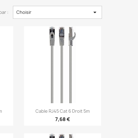

par :
Choisir
Aperçu rapide

m
Cable RJ45 Cat 6 Droit 5m
7,68 €