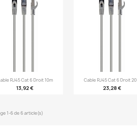
Aperçu rapide
Aperçu rapide


able RJ45 Cat 6 Droit 10m
Cable RJ45 Cat 6 Droit 2
13,92 €
23,28 €
ge 1-6 de 6 article(s)