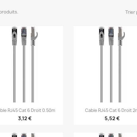
6 produits.
Trier 
Aperçu rapide
Aperçu rapide


ble RJ45 Cat 6 Droit 0.50m
Cable RJ45 Cat 6 Droit 2
3,12 €
5,52 €