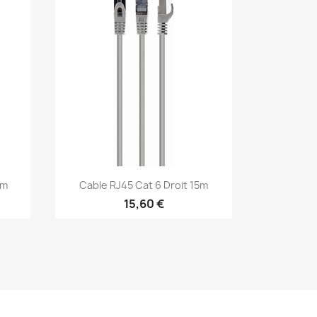
Aperçu rapide

0m
Cable RJ45 Cat 6 Droit 15m
15,60 €