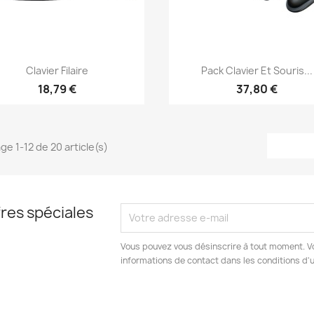
Aperçu rapide
Aperçu rapide


Clavier Filaire
Pack Clavier Et Souris...
18,79 €
37,80 €
ge 1-12 de 20 article(s)
res spéciales
Vous pouvez vous désinscrire à tout moment. V
informations de contact dans les conditions d'ut