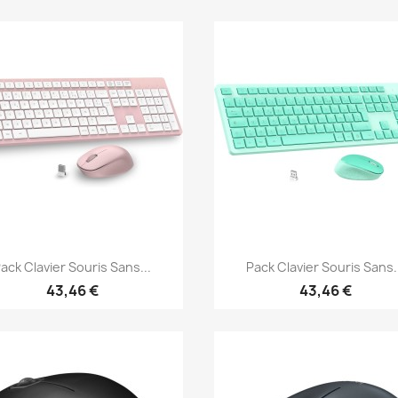
Aperçu rapide
Aperçu rapide


ack Clavier Souris Sans...
Pack Clavier Souris Sans.
43,46 €
43,46 €