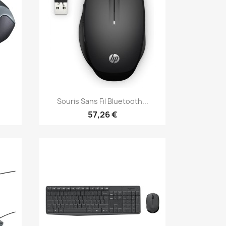
Aperçu rapide

Souris Sans Fil Bluetooth...
57,26 €