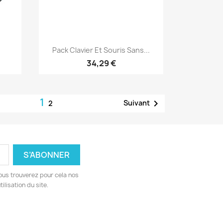
Aperçu rapide

Pack Clavier Et Souris Sans...
34,29 €
1

Suivant
2
ous trouverez pour cela nos
ilisation du site.