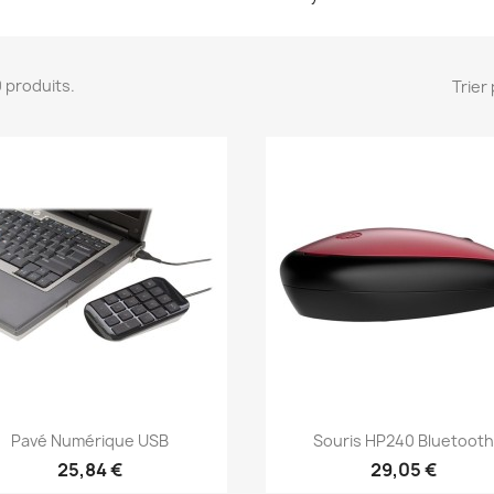
20 produits.
Trier 
Aperçu rapide
Aperçu rapide


Pavé Numérique USB
Souris HP240 Bluetoot
25,84 €
29,05 €