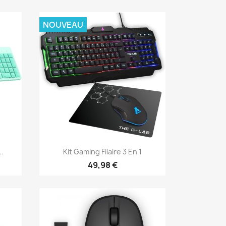
NOUVEAU
Aperçu rapide

..
Kit Gaming Filaire 3 En 1
49,98 €