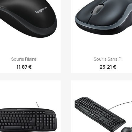
Aperçu rapide
Aperçu rapide


Souris Filaire
Souris Sans Fil
11,87 €
23,21 €