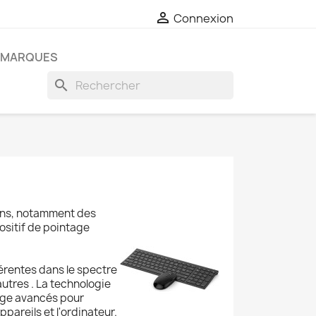

Connexion
MARQUES
search
ions, notamment des
positif de pointage
férentes dans le spectre
autres . La technologie
age avancés pour
pareils et l'ordinateur.