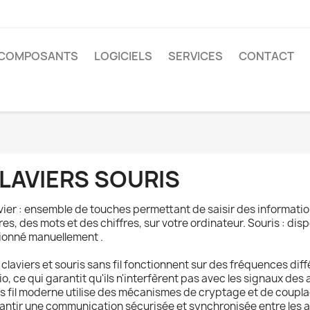
COMPOSANTS
LOGICIELS
SERVICES
CONTACT
LAVIERS SOURIS
vier : ensemble de touches permettant de saisir des informat
tres, des mots et des chiffres, sur votre ordinateur. Souris : dis
ionné manuellement .
 claviers et souris sans fil fonctionnent sur des fréquences dif
io, ce qui garantit qu'ils n'interfèrent pas avec les signaux des 
s fil moderne utilise des mécanismes de cryptage et de coupl
antir une communication sécurisée et synchronisée entre les ap