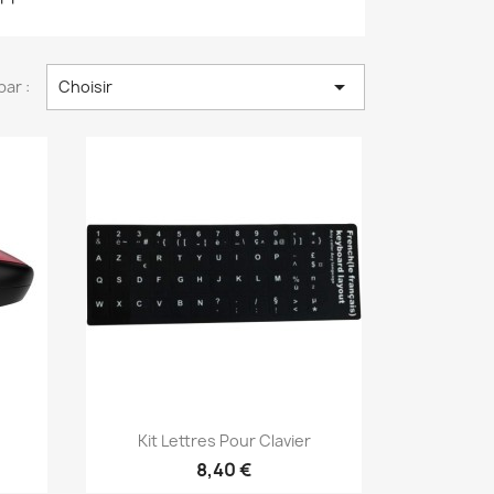

par :
Choisir
Aperçu rapide

h
Kit Lettres Pour Clavier
8,40 €