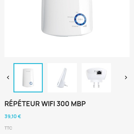


RÉPÉTEUR WIFI 300 MBP
39,10 €
TTC