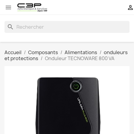


search
Accueil
Composants
Alimentations
onduleurs
et protections
Onduleur TECNOWARE 800 VA