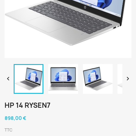


HP 14 RYSEN7
898,00 €
TTC