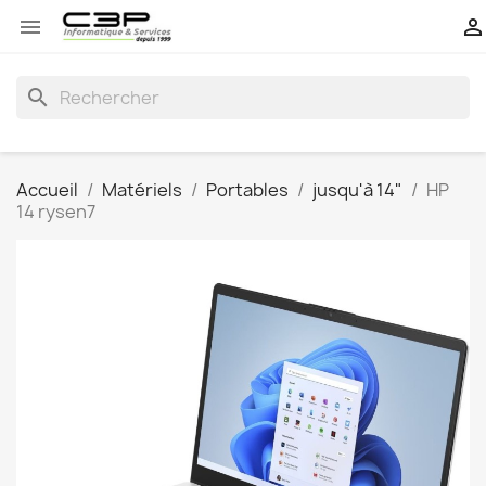


search
Accueil
Matériels
Portables
jusqu'à 14"
HP
14 rysen7