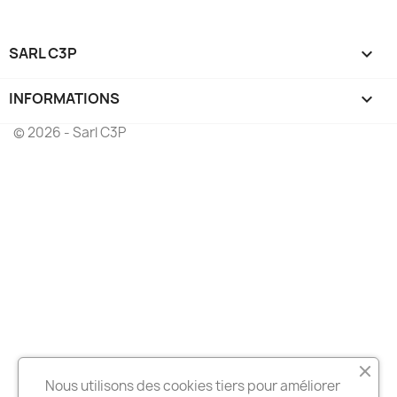
SARL C3P

INFORMATIONS
keyboard_arrow_down
© 2026 - Sarl C3P
Nous utilisons des cookies tiers pour améliorer