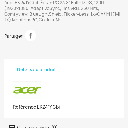
Acer EK241YGbif, Écran PC 23.8" Full HD IPS, 120Hz
(1920x1080, AdaptiveSync, 1ms VRB, 250 Nits,
Comfyview, BlueLightShield, Flicker-Less, 1xVGA/1xHDMI
1.4) Moniteur PC, Couleur Noir
Partager
Détails du produit
Référence
EK241Y Gbif
Commentaires (0)