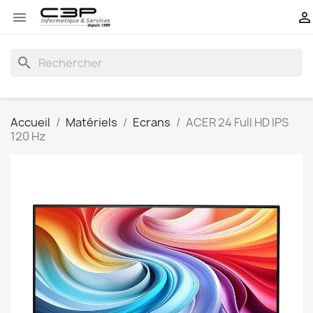


search
Accueil
Matériels
Ecrans
ACER 24 Full HD IPS
120 Hz