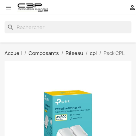


search
Accueil
Composants
Réseau
cpl
Pack CPL