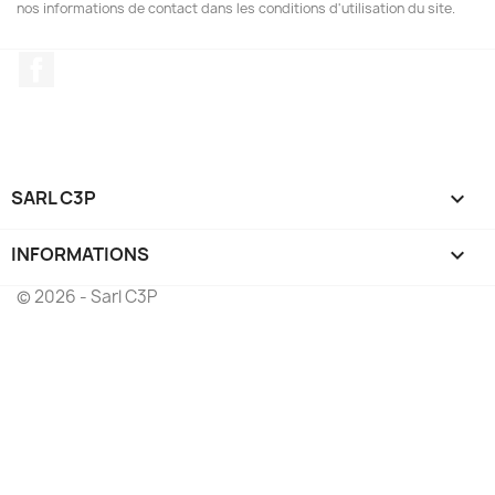
nos informations de contact dans les conditions d'utilisation du site.
Facebook
SARL C3P

INFORMATIONS
keyboard_arrow_down
© 2026 - Sarl C3P