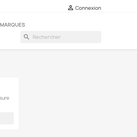

Connexion
MARQUES
search
esure