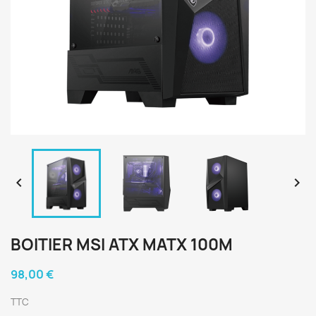


BOITIER MSI ATX MATX 100M
98,00 €
TTC