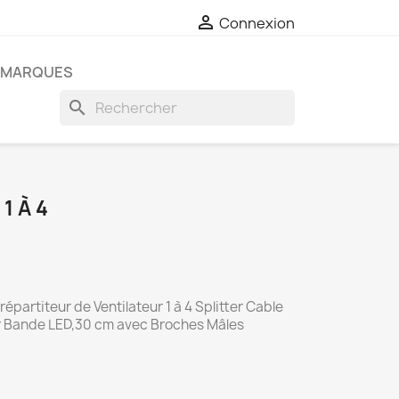

Connexion
MARQUES
search
1 À 4
partiteur de Ventilateur 1 à 4 Splitter Cable
r Bande LED,30 cm avec Broches Mâles