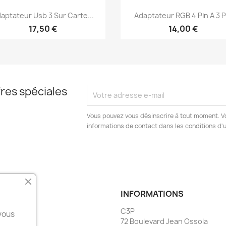
Aperçu rapide
Aperçu rapide


aptateur Usb 3 Sur Carte...
Adaptateur RGB 4 Pin A 3 P
17,50 €
14,00 €
res spéciales
Vous pouvez vous désinscrire à tout moment. V
informations de contact dans les conditions d'ut
INFORMATIONS
C3P
 vous
72 Boulevard Jean Ossola